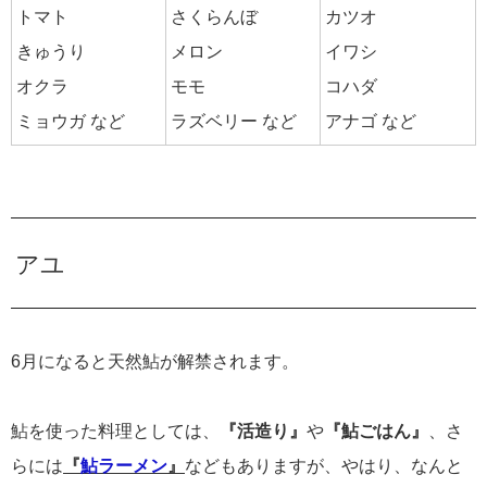
トマト
さくらんぼ
カツオ
きゅうり
メロン
イワシ
オクラ
モモ
コハダ
ミョウガ など
ラズベリー など
アナゴ など
アユ
6月になると天然鮎が解禁されます。
鮎を使った料理としては、
『活造り』
や
『鮎ごはん』
、さ
らには
『
鮎ラーメン
』
などもありますが、やはり、なんと