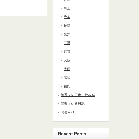
埼玉
千葉
長野
愛知
三重
京都
大阪
兵庫
高知
福岡
管理人の三食・飲み会
管理人の旅日記
お知らせ
Recent Posts