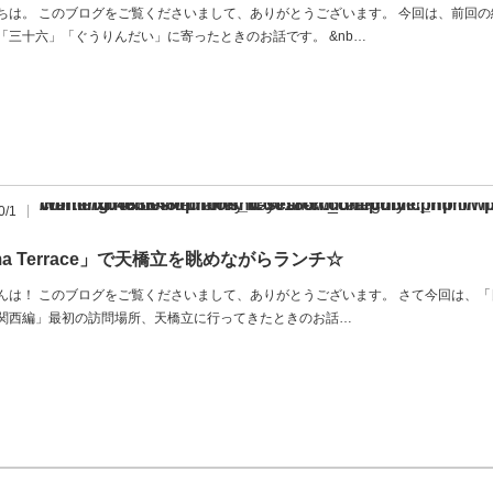
ちは。 このブログをご覧くださいまして、ありがとうございます。 今回は、前回
「三十六」「ぐうりんだい」に寄ったときのお話です。 &nb…
Warning
/home/xb483848/nihonshu-search.com/public_html/wp-content/themes/opinion_tcd018-child/archive.php
: Undefined array key "show_category" in
on l
0/1
a Terrace」で天橋立を眺めながらランチ☆
んは！ このブログをご覧くださいまして、ありがとうございます。 さて今回は、
関西編」最初の訪問場所、天橋立に行ってきたときのお話…