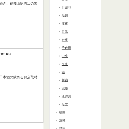
の続き、福知山駅周辺の繁
世田谷
品川
江東
目黒
台東
千代田
ine
64
中央
文京
港
「日本酒の飲めるお店取材
新宿
渋谷
江戸川
足立
福島
茨城
群馬