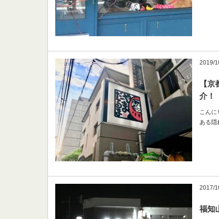
2019/1
【京
介！
こんに
ある隠
2017/1
福知