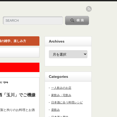
酒の雑学、楽しみ方
Archives
Archives
Categories
ne
64
一人飲みのお店
酒「玉川」でご機嫌
家飲み・宅飲み
日本酒に合う料理レシピ
燻製と拘りのお料理とお酒
昼飲み