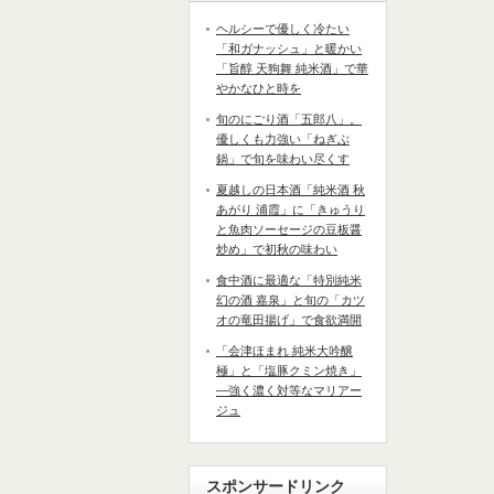
ヘルシーで優しく冷たい
「和ガナッシュ」と暖かい
「旨醇 天狗舞 純米酒」で華
やかなひと時を
旬のにごり酒「五郎八」。
優しくも力強い「ねぎぶ
鍋」で旬を味わい尽くす
夏越しの日本酒「純米酒 秋
あがり 浦霞」に「きゅうり
と魚肉ソーセージの豆板醤
炒め」で初秋の味わい
食中酒に最適な「特別純米
幻の酒 嘉泉」と旬の「カツ
オの竜田揚げ」で食欲満開
「会津ほまれ 純米大吟醸
極」と「塩豚クミン焼き」
―強く濃く対等なマリアー
ジュ
スポンサードリンク