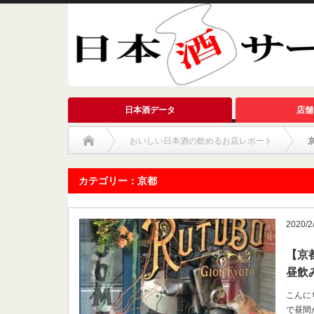
日本酒データ
店舗
おいしい日本酒の飲めるお店レポート
カテゴリー：京都
2020/2
【京
昼飲
こんに
で昼間