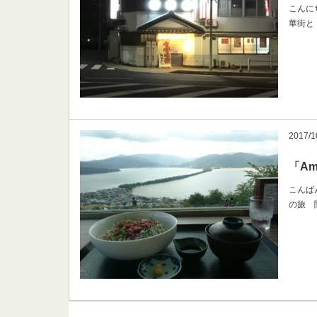
こんに
華街と
2017/1
「Am
こんば
の旅 