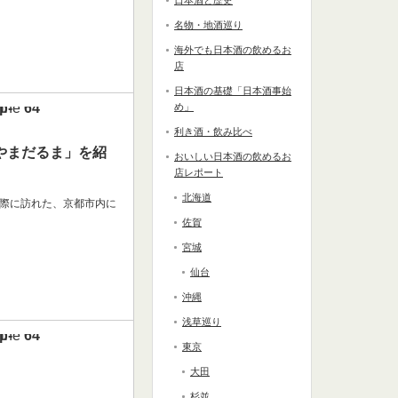
日本酒と歴史
名物・地酒巡り
海外でも日本酒の飲めるお
店
日本酒の基礎「日本酒事始
line
64
め」
利き酒・飲み比べ
やまだるま」を紹
おいしい日本酒の飲めるお
店レポート
北海道
の際に訪れた、京都市内に
佐賀
宮城
仙台
沖縄
浅草巡り
line
64
東京
大田
杉並