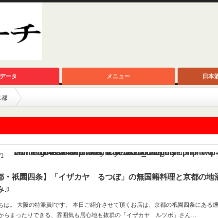
データ
メニュー
日本
京都
Warning
/home/xb483848/nihonshu-search.com/public_html/wp-content/themes/opinion_tcd018-child/archive.php
: Undefined array key "show_category" in
on li
/1
都・祇園四条】「イザカヤ るつぼ」の無国籍料理と京都の地
み♫
ちは。 大阪の特派員Iです。 本日ご紹介させて頂くお店は、京都の祇園四条にある
からまったりできる、雰囲気も居心地も抜群の「イザカヤ ルツボ」さん…