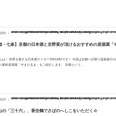
Warning
/home/xb483848/nihonshu-search.com/public_html/wp-content/themes/opinion_tcd018-child/archive.php
: Undefined array key "show_category" in
on 
0/25
都・七条】京都の日本酒と京野菜が頂けるおすすめの居酒屋「
ちは！ 世界を旅する日本酒ライターTAKUMAです！ 今回は京都へ日帰り温泉旅行
れ家的居酒屋「やまだるま」をご紹介します。 京都という…
Warning
/home/xb483848/nihonshu-search.com/public_html/wp-content/themes/opinion_tcd018-child/archive.php
: Undefined array key "show_category" in
on 
0/14
山の「三十六」、香住鶴でさばのへしこをいただく☆