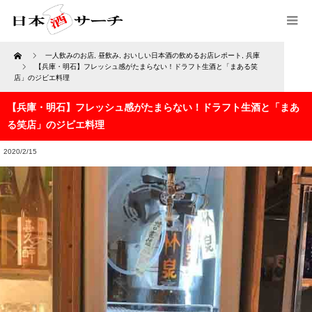
Home
一人飲みのお店
,
昼飲み
,
おいしい日本酒の飲めるお店レポート
,
兵庫
【兵庫・明石】フレッシュ感がたまらない！ドラフト生酒と「まある笑
店」のジビエ料理
【兵庫・明石】フレッシュ感がたまらない！ドラフト生酒と「まあ
る笑店」のジビエ料理
2020/2/15