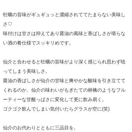
牡蠣の旨味がギュギュッと濃縮されててたまらない美味し
さ♡
味付けは甘さは抑えてあり醤油の風味と香ばしさが堪らな
い酒の肴仕様でスッキリめです。
仙介と合わせると牡蠣の旨味がより深く感じられ思わず唸
ってしまう美味しさ。
醤油の香ばしさが仙介の甘味と爽やかな酸味を引き立てて
くれるのか、仙介の味わいがもぎたての林檎のようなフル
ーティーな甘酸っぱさに変化して更に飲み易く。
ゴクゴク飲んでしまい気付いたらグラスが空に(笑)
仙介のお代わりとともに三品目を。