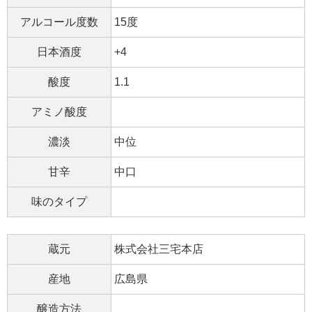
アルコール度数
15度
日本酒度
+4
酸度
1.1
アミノ酸度
濃淡
中位
甘辛
中口
味のタイプ
蔵元
株式会社三宅本店
産地
広島県
醸造方法