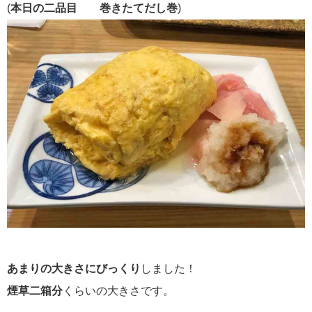
(
本日の二品目 巻きたてだし巻
)
あまりの大きさにびっくり
しました！
煙草二箱分
くらいの大きさです。